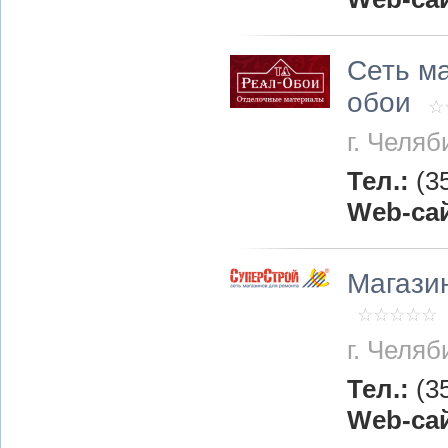
Сеть м
обои
г. Челяб
Тел.:
(3
Web-са
Магази
г. Челяб
Тел.:
(3
Web-са