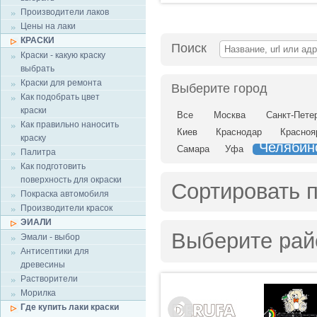
Производители лаков
Цены на лаки
КРАСКИ
Поиск
Краски - какую краску
выбрать
Краски для ремонта
Выберите город
Как подобрать цвет
краски
Все
Москва
Санкт-Пете
Как правильно наносить
Киев
Краснодар
Красноя
краску
Челябин
Самара
Уфа
Палитра
Как подготовить
поверхность для окраски
Сортировать 
Покраска автомобиля
Производители красок
ЭИАЛИ
Выберите рай
Эмали - выбор
Антисептики для
древесины
Растворители
Морилка
Где купить лаки краски