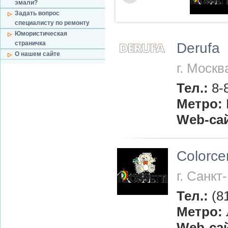
эмали?
Задать вопрос
специалисту по ремонту
Юмористическая
страничка
Derufa
О нашем сайте
г. Москв
Тел.:
8-
Метро:
Web-са
Colorce
г. Санкт
Тел.:
(8
Метро:
Web-са