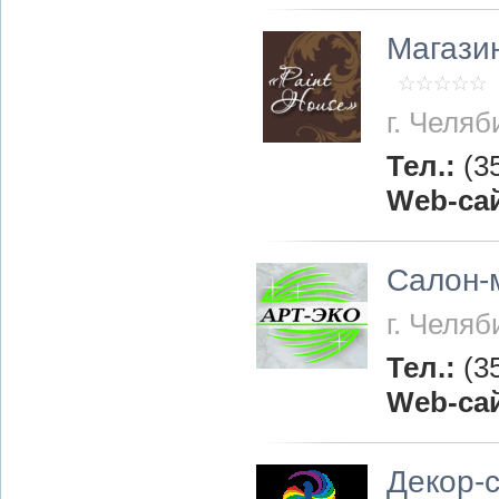
Магази
г. Челяб
Тел.:
(3
Web-са
Салон-м
г. Челяб
Тел.:
(3
Web-са
Декор-с