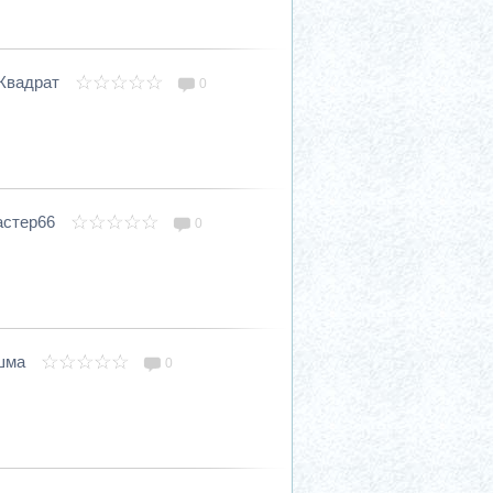
Квадрат
0
астер66
0
шма
0