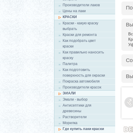
Производители лаков
По
Цены на лаки
КРАСКИ
Краски - какую краску
Вы
выбрать
Вс
Краски для ремонта
Кр
Как подобрать цвет
У
краски
Как правильно наносить
краску
Со
Палитра
Как подготовить
поверхность для окраски
Вы
Покраска автомобиля
Производители красок
ЭИАЛИ
Эмали - выбор
Антисептики для
древесины
Растворители
Морилка
Где купить лаки краски