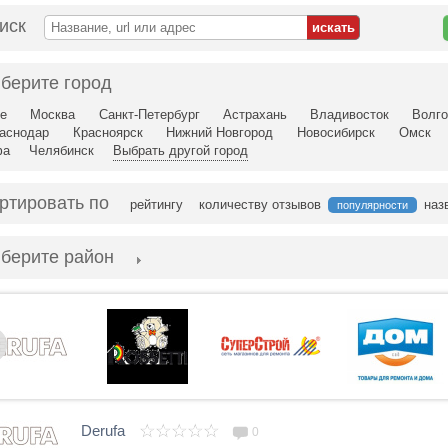
иск
берите город
е
Москва
Санкт-Петербург
Астрахань
Владивосток
Волго
аснодар
Красноярск
Нижний Новгород
Новосибирск
Омск
фа
Челябинск
Выбрать другой город
ртировать по
рейтингу
количеству отзывов
наз
популярности
берите район
Derufa
0