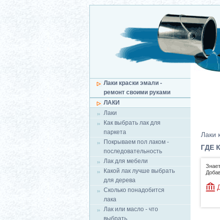
Лаки краски эмали -
ремонт своими руками
ЛАКИ
Лаки
Как выбрать лак для
паркета
Лаки 
Покрываем пол лаком -
ГДЕ 
последовательность
Лак для мебели
Знает
Какой лак лучше выбрать
Добав
для дерева
Сколько понадобится
лака
Лак или масло - что
выбрать