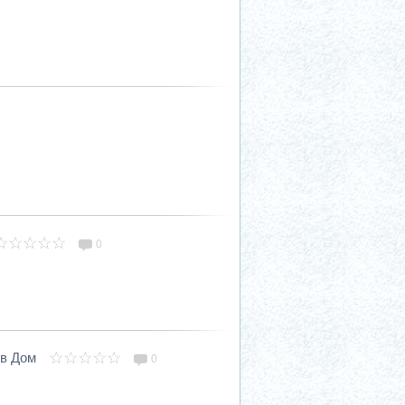
0
ов Дом
0