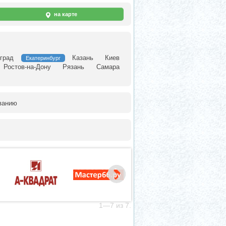
на карте
град
Казань
Киев
Екатеринбург
Ростов-на-Дону
Рязань
Самара
ванию
1—7 из 7.