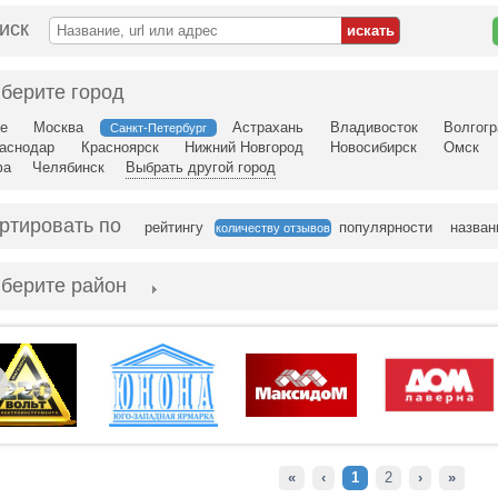
иск
берите город
е
Москва
Астрахань
Владивосток
Волгогр
Санкт-Петербург
аснодар
Красноярск
Нижний Новгород
Новосибирск
Омск
фа
Челябинск
Выбрать другой город
ртировать по
рейтингу
популярности
назва
количеству отзывов
берите район
«
‹
1
2
›
»