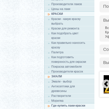
Производители лаков
По
Цены на лаки
КРАСКИ
Краски - какую краску
Вы
выбрать
Вс
Краски для ремонта
Кр
Как подобрать цвет
У
краски
Как правильно наносить
краску
Со
Палитра
Как подготовить
поверхность для окраски
Вы
Покраска автомобиля
Производители красок
ЭИАЛИ
Эмали - выбор
Антисептики для
древесины
Растворители
Морилка
Где купить лаки краски