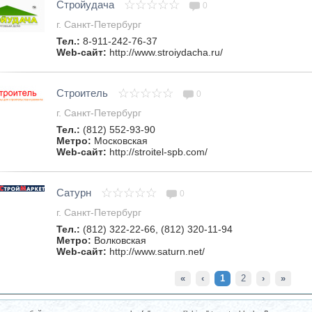
Стройудача
0
г. Санкт-Петербург
Тел.:
8-911-242-76-37
Web-сайт:
http://www.stroiydacha.ru/
Строитель
0
г. Санкт-Петербург
Тел.:
(812) 552-93-90
Метро:
Московская
Web-сайт:
http://stroitel-spb.com/
Сатурн
0
г. Санкт-Петербург
Тел.:
(812) 322-22-66, (812) 320-11-94
Метро:
Волковская
Web-сайт:
http://www.saturn.net/
«
‹
1
2
›
»