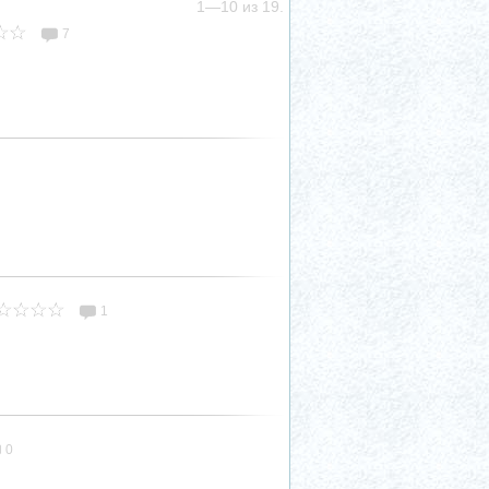
1—10 из 19.
7
1
0