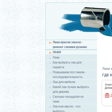
Лаки краски эмали -
ремонт своими руками
ЛАКИ
Лаки
Как выбрать лак для
паркета
Лаки 
Покрываем пол лаком -
ГДЕ 
последовательность
Лак для мебели
Знает
Какой лак лучше выбрать
Добав
для дерева
Сколько понадобится
лака
Лак или масло - что
выбрать