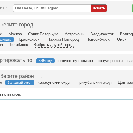
иск
берите город
е
Москва
Санкт-Петербург
Астрахань
Владивосток
Волгог
Красноярск
Нижний Новгород
Новосибирск
Омск
аснодар
фа
Челябинск
Выбрать другой город
ртировать по
количеству отзывов
популярности
на
рейтингу
берите район
е
Карасунский округ
Прикубанский округ
Централ
Западный округ
езультатов.