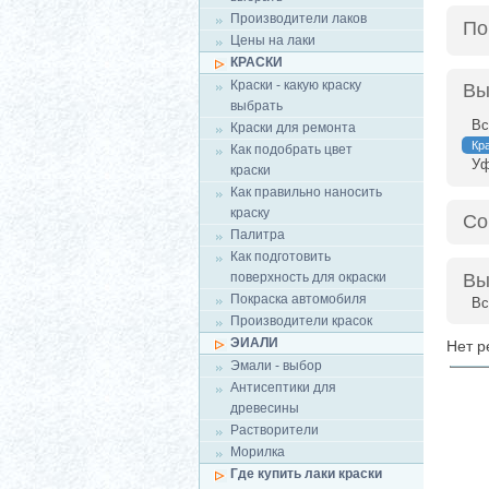
Производители лаков
По
Цены на лаки
КРАСКИ
Краски - какую краску
Вы
выбрать
Вс
Краски для ремонта
Кр
Как подобрать цвет
У
краски
Как правильно наносить
краску
Со
Палитра
Как подготовить
поверхность для окраски
Вы
Покраска автомобиля
Вс
Производители красок
ЭИАЛИ
Нет р
Эмали - выбор
Антисептики для
древесины
Растворители
Морилка
Где купить лаки краски