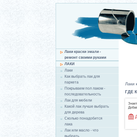
Лаки краски эмали -
ремонт своими руками
ЛАКИ
Лаки
Как выбрать лак для
паркета
Лаки 
Покрываем пол лаком -
ГДЕ 
последовательность
Лак для мебели
Знает
Какой лак лучше выбрать
Добав
для дерева
Сколько понадобится
лака
Лак или масло - что
выбрать