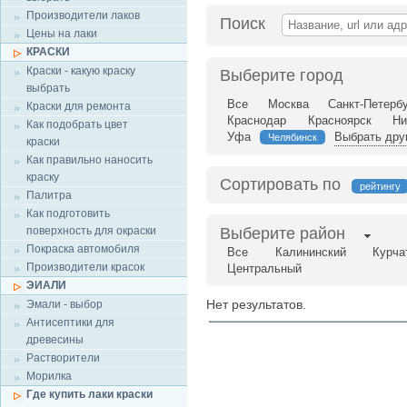
Производители лаков
Поиск
Цены на лаки
КРАСКИ
Краски - какую краску
Выберите город
выбрать
Все
Москва
Санкт-Петерб
Краски для ремонта
Краснодар
Красноярск
Ни
Как подобрать цвет
Уфа
Выбрать дру
Челябинск
краски
Как правильно наносить
краску
Сортировать по
рейтингу
Палитра
Как подготовить
поверхность для окраски
Выберите район
Покраска автомобиля
Все
Калининский
Курча
Производители красок
Центральный
ЭИАЛИ
Нет результатов.
Эмали - выбор
Антисептики для
древесины
Растворители
Морилка
Где купить лаки краски