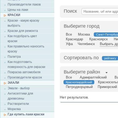
Производители лаков
Цены на лаки
Поиск
КРАСКИ
Краски - какую краску
Выберите город
выбрать
Краски для ремонта
Все
Москва
Санкт-Петербур
Как подобрать цвет
Краснодар
Красноярск
Ни
краски
Уфа
Челябинск
Выбрать др
Как правильно наносить
краску
Палитра
Сортировать по
рейтингу
Как подготовить
поверхность для окраски
Выберите район
Покраска автомобиля
Все
Адмиралтейский
В
Производители красок
Красносель
Красногвардейский
ЭИАЛИ
Петродворцовый
Приморский
Эмали - выбор
Антисептики для
Нет результатов.
древесины
Растворители
Морилка
Где купить лаки краски