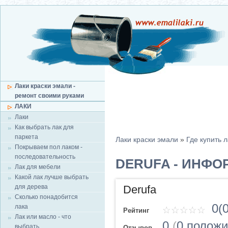
Лаки краски эмали -
ремонт своими руками
ЛАКИ
Лаки
Как выбрать лак для
паркета
Лаки краски эмали
»
Где купить л
Покрываем пол лаком -
последовательность
DERUFA - ИНФО
Лак для мебели
Какой лак лучше выбрать
для дерева
Derufa
Сколько понадобится
0(0
лака
Рейтинг
Лак или масло - что
0
(
0 полож
выбрать
Отзывов