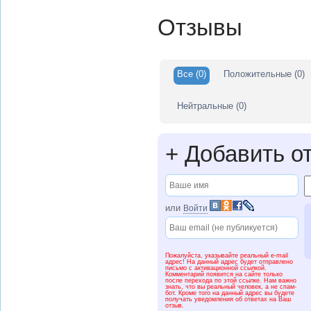
Отзывы
Все
(0)
Положительные
(0)
Нейтральные
(0)
+
Добавить о
или
Войти
Пожалуйста, указывайте реальный e-mail
адрес! На данный адрес будет отправлено
письмо с активационной ссылкой.
Комментарий появится на сайте только
после перехода по этой ссылке. Нам важно
знать, что вы реальный человек, а не спам-
бот. Кроме того на данный адрес вы будете
получать уведомления об ответах на Ваш
отзыв.