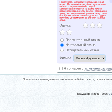
Пожалуйста, указывайте реальный e-mail
адрес! На данный адрес будет отправлено
письмо с активационной ссылкой.
Комментарий появится на сайте только
после перехода по этой ссылке. Нам важно
знать, что вы реальный человек, а не спам-
бот. Кроме того на данный адрес вы будете
получать уведомления об ответах на Ваш
отзыв.
Оценка
Положительный отзыв
Нейтральный отзыв
Отрицательный отзыв
Филиал
Я согласен с
условиями размещ
При использовании данного текста или любой его части, ссылка на <a 
Copyrights © 2009 -
2026
О 