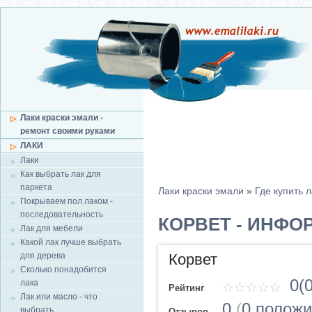
Лаки краски эмали -
ремонт своими руками
ЛАКИ
Лаки
Как выбрать лак для
паркета
Лаки краски эмали
»
Где купить л
Покрываем пол лаком -
последовательность
КОРВЕТ - ИНФО
Лак для мебели
Какой лак лучше выбрать
для дерева
Корвет
Сколько понадобится
0(0
лака
Рейтинг
Лак или масло - что
0
(
0 полож
выбрать
Отзывов