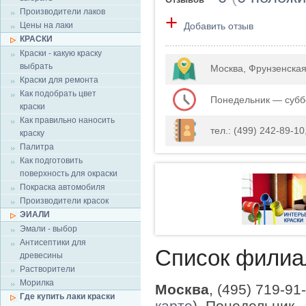
Производители лаков
+
Цены на лаки
Добавить отзыв
КРАСКИ
Краски - какую краску
выбрать
Москва, Фрунзенска
Краски для ремонта
Как подобрать цвет
Понедельник — суббо
краски
Как правильно наносить
тел.: (499) 242-89-10, 
краску
Палитра
Как подготовить
поверхность для окраски
Покраска автомобиля
Производители красок
ЭИАЛИ
Эмали - выбор
Антисептики для
Список филиа
древесины
Растворители
Морилка
Москва
, (495) 719-91
Где купить лаки краски
карте
), Понедельник 