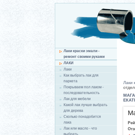
Лаки краски эмали -
ремонт своими руками
ЛАКИ
Лаки
Как выбрать лак для
паркета
Лаки 
Покрываем пол лаком -
отдел
последовательность
МАГА
Лак для мебели
ЕКАТ
Какой лак лучше выбрать
для дерева
Ма
Сколько понадобится
лака
Рей
Лак или масло - что
От
выбрать