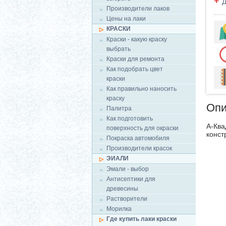
+
Д
Производители лаков
Цены на лаки
КРАСКИ
Краски - какую краску
выбрать
Краски для ремонта
Как подобрать цвет
краски
Как правильно наносить
краску
Опи
Палитра
Как подготовить
А-Ква
поверхность для окраски
конст
Покраска автомобиля
Производители красок
ЭИАЛИ
Эмали - выбор
Антисептики для
древесины
Растворители
Морилка
Где купить лаки краски