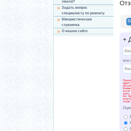
эмали?
От
Задать вопрос
специалисту по ремонту
Юмористическая
В
страничка
О нашем сайте
+
Д
или
Пожалу
адрес
письм
Комме
после
знать,
бот. К
получ
отзыв.
Оце
П
Н
О