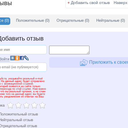
зывы
+
Добавить свой отзыв
Наверх
се
(0)
Положительные
(0)
Отрицательные
(0)
Нейтральные
(0)
обавить отзыв
Войти
Приложить к свое
йста, указывайте реальный e-mail
! На данный адрес будет отправлено
о с активационной ссылкой.
нтарий появится на сайте только
 перехода по этой ссылке. Нам важно
 что вы реальный человек, а не спам-
роме того на данный адрес вы будете
ать уведомления об ответах на Ваш
нка
оложительный отзыв
ейтральный отзыв
трицательный отзыв