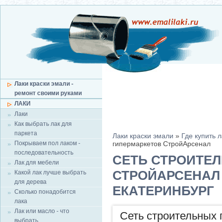
Лаки краски эмали -
ремонт своими руками
ЛАКИ
Лаки
Как выбрать лак для
паркета
Лаки краски эмали
»
Где купить л
Покрываем пол лаком -
гипермаркетов СтройАрсенал
последовательность
СЕТЬ СТРОИТЕ
Лак для мебели
СТРОЙАРСЕНАЛ
Какой лак лучше выбрать
для дерева
ЕКАТЕРИНБУРГ
Сколько понадобится
лака
Лак или масло - что
Сеть строительных
выбрать