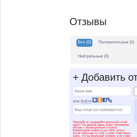
Отзывы
Все
(0)
Положительные
(0)
Нейтральные
(0)
+
Добавить о
или
Войти
Пожалуйста, указывайте реальный e-mail
адрес! На данный адрес будет отправлено
письмо с активационной ссылкой.
Комментарий появится на сайте только
после перехода по этой ссылке. Нам важно
знать, что вы реальный человек, а не спам-