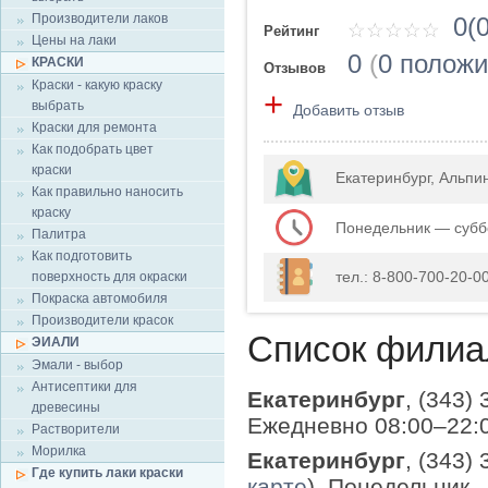
Производители лаков
0(0
Рейтинг
Цены на лаки
0
(
0 полож
КРАСКИ
Отзывов
Краски - какую краску
+
выбрать
Добавить отзыв
Краски для ремонта
Как подобрать цвет
краски
Екатеринбург, Альпи
Как правильно наносить
краску
Понедельник — суббо
Палитра
Как подготовить
тел.: 8-800-700-20-00
поверхность для окраски
Покраска автомобиля
Производители красок
Список филиа
ЭИАЛИ
Эмали - выбор
Антисептики для
Екатеринбург
, (343)
древесины
Ежедневно 08:00–22:
Растворители
Морилка
Екатеринбург
, (343)
Где купить лаки краски
карте
), Понедельник 