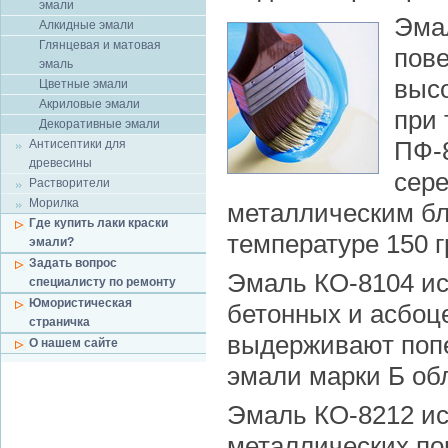
эмали
Эмал
Алкидные эмали
Глянцевая и матовая
пов
эмаль
высо
Цветные эмали
Акриловые эмали
при 
Декоративные эмали
ПФ-8
Антисептики для
древесины
сере
Растворители
Морилка
металлическим бл
Где купить лаки краски
температуре 150 г
эмали?
Задать вопрос
Эмаль КО-8104 ис
специалисту по ремонту
Юмористическая
бетонных и асбоц
страничка
выдерживают попе
О нашем сайте
эмали марки Б обл
Эмаль КО-8212 ис
металлических по