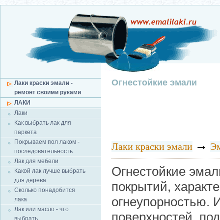
Огнестойкие эмали
Лаки краски эмали -
ремонт своими руками
ЛАКИ
Лаки
Как выбрать лак для
паркета
Покрываем пол лаком -
→
Лаки краски эмали
Э
последовательность
Лак для мебели
Огнестойкие эмал
Какой лак лучше выбрать
для дерева
покрытий, характ
Сколько понадобится
огнеупорностью. 
лака
Лак или масло - что
поверхностей, по
выбрать