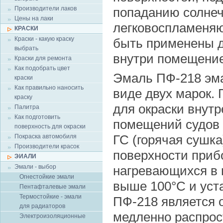
Производители лаков
попаданию солнеч
Цены на лаки
легковоспламеняю
КРАСКИ
Краски - какую краску
быть применены д
выбрать
внутри помещение 
Краски для ремонта
Как подобрать цвет
Эмаль ПФ-218 эма
краски
Как правильно наносить
виде двух марок. 
краску
для окраски внут
Палитра
Как подготовить
помещений судов 
поверхность для окраски
ГС (горячая сушка
Покраска автомобиля
Производители красок
поверхности приб
ЭИАЛИ
Эмали - выбор
нагревающихся в 
Огнестойкие эмали
выше 100°С и уст
Пентафталевые эмали
Термостойкие - эмали
ПФ-218 является 
для радиаторов
медленно распро
Электроизоляционные