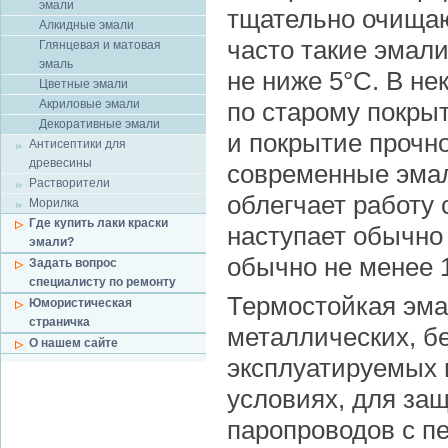
эмали
тщательно очищаю
Алкидные эмали
часто такие эмал
Глянцевая и матовая
эмаль
не ниже 5°С. В н
Цветные эмали
Акриловые эмали
по старому покры
Декоративные эмали
и покрытие прочн
Антисептики для
древесины
современные эмал
Растворители
облегчает работу
Морилка
Где купить лаки краски
наступает обычно 
эмали?
обычно не менее 1
Задать вопрос
специалисту по ремонту
Термостойкая эма
Юмористическая
страничка
металлических, б
О нашем сайте
эксплуатируемых 
условиях, для защ
паропроводов с п