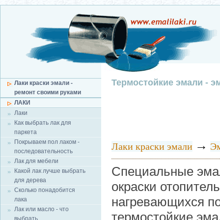
Термостойкие эмали - э
Лаки краски эмали -
ремонт своими руками
ЛАКИ
Лаки
Как выбрать лак для
паркета
Покрываем пол лаком -
→
Лаки краски эмали
Э
последовательность
Лак для мебели
Специальные эма
Какой лак лучше выбрать
для дерева
окраски отопитель
Сколько понадобится
нагревающихся по
лака
Лак или масло - что
термостойкие эма
выбрать