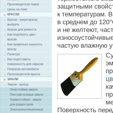
Производители лаков
защитными свойс
Цены на лаки
к температурам. 
КРАСКИ
Краски - какую краску
в среднем до 120°
выбрать
и не желтеют, час
Краски для ремонта
Как подобрать цвет
износоустойчивые
краски
частую влажную у
Как правильно наносить
краску
Су
Палитра
Как подготовить
эм
поверхность для окраски
пр
Покраска автомобиля
Производители красок
цв
ЭИАЛИ
Эмали - выбор
ка
Огнестойкие эмали
пр
Пентафталевые эмали
Термостойкие - эмали
ме
для радиаторов
Поверхность пере
Электроизоляционные