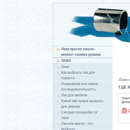
Лаки краски эмали -
ремонт своими руками
ЛАКИ
Лаки
Как выбрать лак для
паркета
Лаки 
Покрываем пол лаком -
ГДЕ 
последовательность
Лак для мебели
Знает
Какой лак лучше выбрать
Добав
для дерева
Сколько понадобится
лака
Лак или масло - что
выбрать