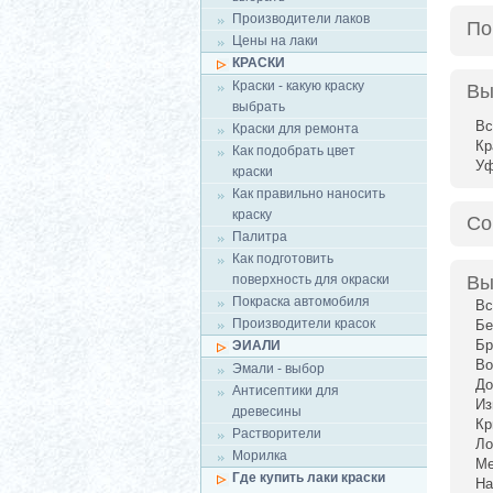
Производители лаков
По
Цены на лаки
КРАСКИ
Краски - какую краску
Вы
выбрать
Вс
Краски для ремонта
Кр
Как подобрать цвет
У
краски
Как правильно наносить
краску
Со
Палитра
Как подготовить
поверхность для окраски
Вы
Покраска автомобиля
Вс
Производители красок
Бе
Бр
ЭИАЛИ
Во
Эмали - выбор
До
Антисептики для
Из
древесины
Кр
Растворители
Ло
Морилка
Ме
Где купить лаки краски
На