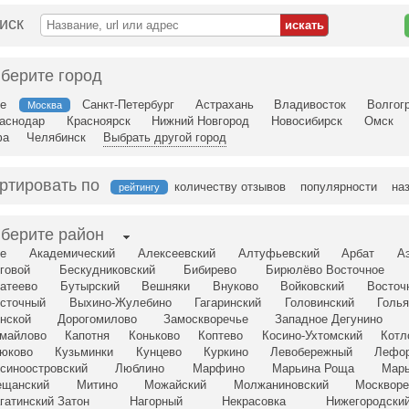
иск
берите город
е
Санкт-Петербург
Астрахань
Владивосток
Волгог
Москва
аснодар
Красноярск
Нижний Новгород
Новосибирск
Омск
фа
Челябинск
Выбрать другой город
ртировать по
количеству отзывов
популярности
на
рейтингу
берите район
е
Академический
Алексеевский
Алтуфьевский
Арбат
А
говой
Бескудниковский
Бибирево
Бирюлёво Восточное
атеево
Бутырский
Вешняки
Внуково
Войковский
Восточ
сточный
Выхино-Жулебино
Гагаринский
Головинский
Голья
нской
Дорогомилово
Замоскворечье
Западное Дегунино
майлово
Капотня
Коньково
Коптево
Косино-Ухтомский
Котл
юково
Кузьминки
Кунцево
Куркино
Левобережный
Лефо
синоостровский
Люблино
Марфино
Марьина Роща
Мар
щанский
Митино
Можайский
Молжаниновский
Москворе
гатинский Затон
Нагорный
Некрасовка
Нижегородски