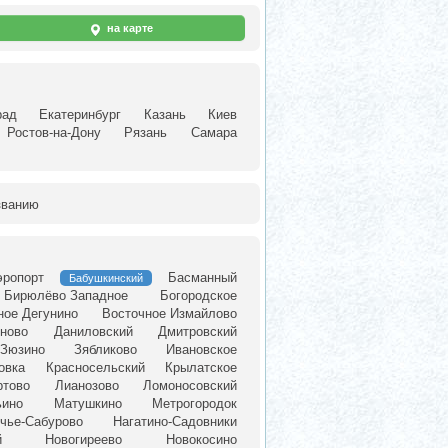
на карте
рад
Екатеринбург
Казань
Киев
Ростов-на-Дону
Рязань
Самара
званию
эропорт
Басманный
Бабушкинский
Бирюлёво Западное
Богородское
ное Дегунино
Восточное Измайлово
ново
Даниловский
Дмитровский
Зюзино
Зябликово
Ивановское
овка
Красносельский
Крылатское
ртово
Лианозово
Ломоносовский
ьино
Матушкино
Метрогородок
чье-Сабурово
Нагатино-Садовники
й
Новогиреево
Новокосино