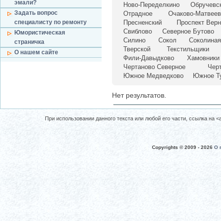
эмали?
Ново-Переделкино
Обручевс
Задать вопрос
Отрадное
Очаково-Матвеев
специалисту по ремонту
Пресненский
Проспект Верн
Свиблово
Северное Бутово
Юмористическая
Силино
Сокол
Соколиная
страничка
Тверской
Текстильщики
О нашем сайте
Фили-Давыдково
Хамовники
Чертаново Северное
Чер
Южное Медведково
Южное Т
Нет результатов.
При использовании данного текста или любой его части, ссылка на <a 
Copyrights © 2009 -
2026
О 