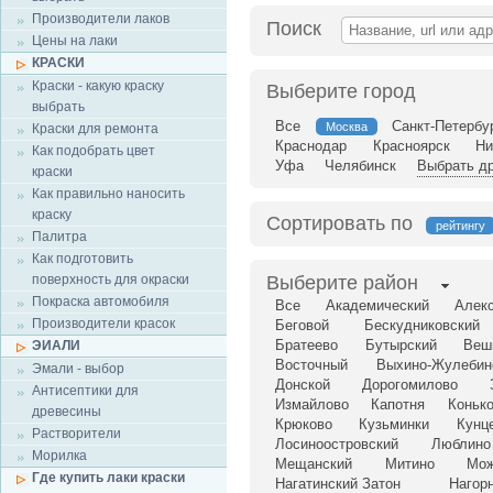
Производители лаков
Поиск
Цены на лаки
КРАСКИ
Краски - какую краску
Выберите город
выбрать
Все
Санкт-Петербу
Москва
Краски для ремонта
Краснодар
Красноярск
Ни
Как подобрать цвет
Уфа
Челябинск
Выбрать др
краски
Как правильно наносить
краску
Сортировать по
рейтингу
Палитра
Как подготовить
поверхность для окраски
Выберите район
Покраска автомобиля
Все
Академический
Алек
Производители красок
Беговой
Бескудниковский
Братеево
Бутырский
Веш
ЭИАЛИ
Восточный
Выхино-Жулебин
Эмали - выбор
Донской
Дорогомилово
Антисептики для
Измайлово
Капотня
Коньк
древесины
Крюково
Кузьминки
Кунц
Растворители
Лосиноостровский
Люблино
Морилка
Мещанский
Митино
Мож
Где купить лаки краски
Нагатинский Затон
Нагор