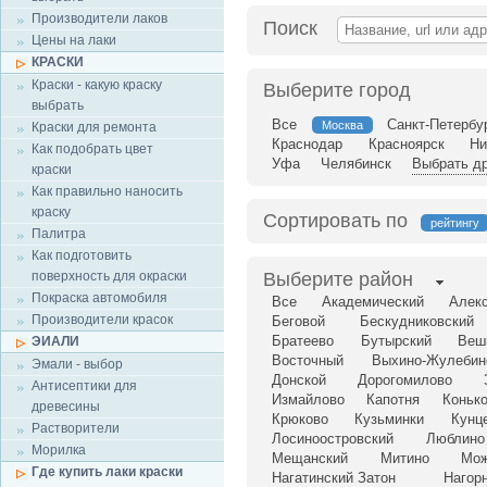
Производители лаков
Поиск
Цены на лаки
КРАСКИ
Краски - какую краску
Выберите город
выбрать
Все
Санкт-Петербу
Москва
Краски для ремонта
Краснодар
Красноярск
Ни
Как подобрать цвет
Уфа
Челябинск
Выбрать др
краски
Как правильно наносить
краску
Сортировать по
рейтингу
Палитра
Как подготовить
поверхность для окраски
Выберите район
Покраска автомобиля
Все
Академический
Алек
Производители красок
Беговой
Бескудниковский
Братеево
Бутырский
Веш
ЭИАЛИ
Восточный
Выхино-Жулебин
Эмали - выбор
Донской
Дорогомилово
Антисептики для
Измайлово
Капотня
Коньк
древесины
Крюково
Кузьминки
Кунц
Растворители
Лосиноостровский
Люблино
Морилка
Мещанский
Митино
Мож
Где купить лаки краски
Нагатинский Затон
Нагор