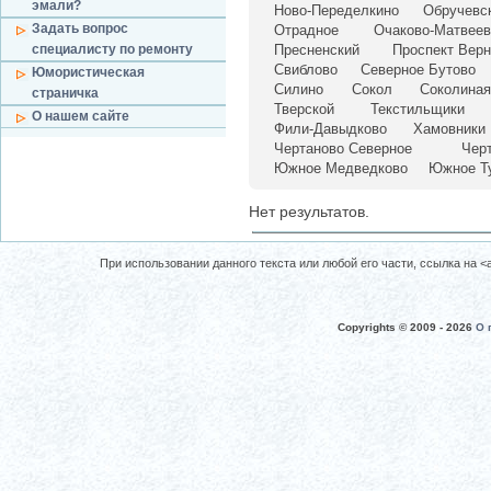
эмали?
Ново-Переделкино
Обручевс
Задать вопрос
Отрадное
Очаково-Матвеев
специалисту по ремонту
Пресненский
Проспект Верн
Свиблово
Северное Бутово
Юмористическая
Силино
Сокол
Соколиная
страничка
Тверской
Текстильщики
О нашем сайте
Фили-Давыдково
Хамовники
Чертаново Северное
Чер
Южное Медведково
Южное Т
Нет результатов.
При использовании данного текста или любой его части, ссылка на <a 
Copyrights © 2009 -
2026
О 