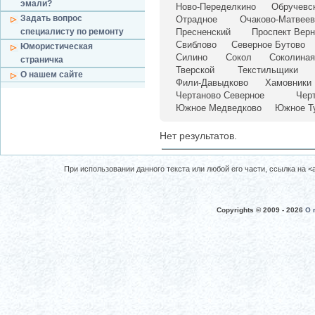
эмали?
Ново-Переделкино
Обручевс
Задать вопрос
Отрадное
Очаково-Матвеев
специалисту по ремонту
Пресненский
Проспект Верн
Свиблово
Северное Бутово
Юмористическая
Силино
Сокол
Соколиная
страничка
Тверской
Текстильщики
О нашем сайте
Фили-Давыдково
Хамовники
Чертаново Северное
Чер
Южное Медведково
Южное Т
Нет результатов.
При использовании данного текста или любой его части, ссылка на <a 
Copyrights © 2009 -
2026
О 