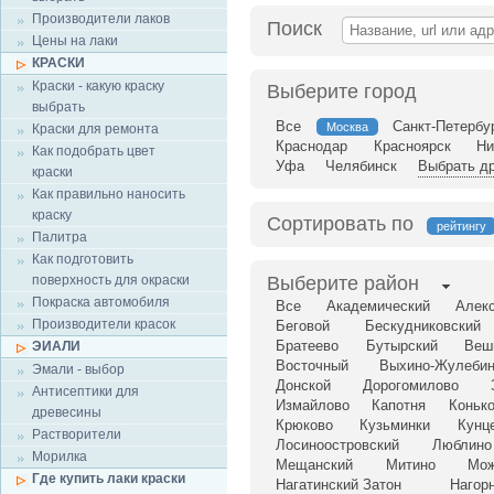
Производители лаков
Поиск
Цены на лаки
КРАСКИ
Краски - какую краску
Выберите город
выбрать
Все
Санкт-Петербу
Москва
Краски для ремонта
Краснодар
Красноярск
Ни
Как подобрать цвет
Уфа
Челябинск
Выбрать др
краски
Как правильно наносить
краску
Сортировать по
рейтингу
Палитра
Как подготовить
поверхность для окраски
Выберите район
Покраска автомобиля
Все
Академический
Алек
Производители красок
Беговой
Бескудниковский
Братеево
Бутырский
Веш
ЭИАЛИ
Восточный
Выхино-Жулеби
Эмали - выбор
Донской
Дорогомилово
Антисептики для
Измайлово
Капотня
Коньк
древесины
Крюково
Кузьминки
Кунц
Растворители
Лосиноостровский
Люблино
Морилка
Мещанский
Митино
Мож
Где купить лаки краски
Нагатинский Затон
Нагор