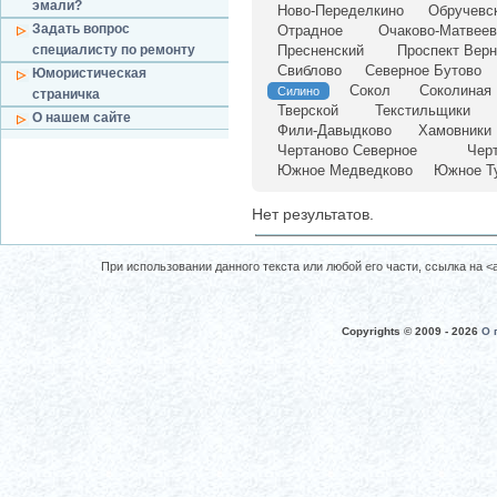
эмали?
Ново-Переделкино
Обручевс
Задать вопрос
Отрадное
Очаково-Матвеев
специалисту по ремонту
Пресненский
Проспект Верн
Свиблово
Северное Бутово
Юмористическая
Сокол
Соколиная 
Силино
страничка
Тверской
Текстильщики
О нашем сайте
Фили-Давыдково
Хамовники
Чертаново Северное
Чер
Южное Медведково
Южное Т
Нет результатов.
При использовании данного текста или любой его части, ссылка на <a 
Copyrights © 2009 -
2026
О 