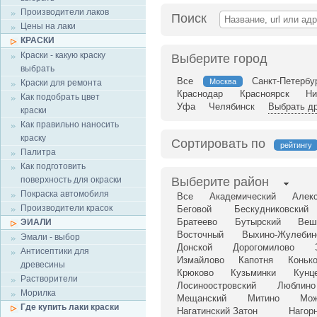
Производители лаков
Поиск
Цены на лаки
КРАСКИ
Краски - какую краску
Выберите город
выбрать
Все
Санкт-Петербу
Москва
Краски для ремонта
Краснодар
Красноярск
Ни
Как подобрать цвет
Уфа
Челябинск
Выбрать др
краски
Как правильно наносить
краску
Сортировать по
рейтингу
Палитра
Как подготовить
поверхность для окраски
Выберите район
Покраска автомобиля
Все
Академический
Алек
Производители красок
Беговой
Бескудниковский
Братеево
Бутырский
Веш
ЭИАЛИ
Восточный
Выхино-Жулебин
Эмали - выбор
Донской
Дорогомилово
Антисептики для
Измайлово
Капотня
Коньк
древесины
Крюково
Кузьминки
Кунц
Растворители
Лосиноостровский
Люблино
Морилка
Мещанский
Митино
Мож
Где купить лаки краски
Нагатинский Затон
Нагор