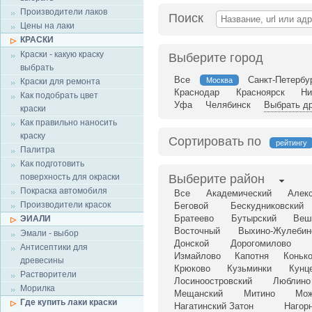
Производители лаков
Поиск
Цены на лаки
КРАСКИ
Краски - какую краску
Выберите город
выбрать
Все
Санкт-Петербу
Москва
Краски для ремонта
Краснодар
Красноярск
Ни
Как подобрать цвет
Уфа
Челябинск
Выбрать др
краски
Как правильно наносить
краску
Сортировать по
рейтингу
Палитра
Как подготовить
поверхность для окраски
Выберите район
Покраска автомобиля
Все
Академический
Алек
Производители красок
Беговой
Бескудниковский
Братеево
Бутырский
Веш
ЭИАЛИ
Восточный
Выхино-Жулебин
Эмали - выбор
Донской
Дорогомилово
Антисептики для
Измайлово
Капотня
Коньк
древесины
Крюково
Кузьминки
Кунц
Растворители
Лосиноостровский
Люблино
Морилка
Мещанский
Митино
Мож
Где купить лаки краски
Нагатинский Затон
Нагор