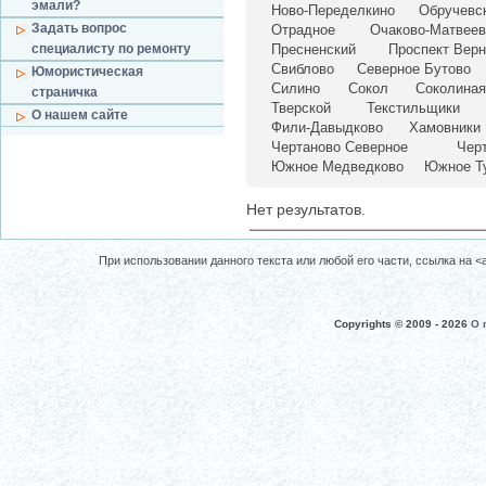
эмали?
Ново-Переделкино
Обручевс
Задать вопрос
Отрадное
Очаково-Матвеев
специалисту по ремонту
Пресненский
Проспект Верн
Свиблово
Северное Бутово
Юмористическая
Силино
Сокол
Соколиная
страничка
Тверской
Текстильщики
О нашем сайте
Фили-Давыдково
Хамовники
Чертаново Северное
Чер
Южное Медведково
Южное Т
Нет результатов.
При использовании данного текста или любой его части, ссылка на <a 
Copyrights © 2009 -
2026
О 