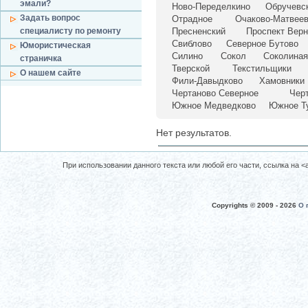
эмали?
Ново-Переделкино
Обручевс
Задать вопрос
Отрадное
Очаково-Матвеев
специалисту по ремонту
Пресненский
Проспект Верн
Свиблово
Северное Бутово
Юмористическая
Силино
Сокол
Соколиная
страничка
Тверской
Текстильщики
О нашем сайте
Фили-Давыдково
Хамовники
Чертаново Северное
Чер
Южное Медведково
Южное Т
Нет результатов.
При использовании данного текста или любой его части, ссылка на <a 
Copyrights © 2009 -
2026
О 