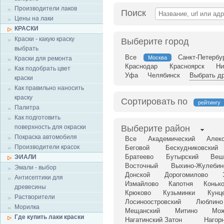
Производители лаков
Поиск
Цены на лаки
КРАСКИ
Краски - какую краску
Выберите город
выбрать
Все
Санкт-Петербу
Москва
Краски для ремонта
Краснодар
Красноярск
Ни
Как подобрать цвет
Уфа
Челябинск
Выбрать др
краски
Как правильно наносить
краску
Сортировать по
рейтингу
Палитра
Как подготовить
поверхность для окраски
Выберите район
Покраска автомобиля
Все
Академический
Алек
Производители красок
Беговой
Бескудниковский
Братеево
Бутырский
Веш
ЭИАЛИ
Восточный
Выхино-Жулебин
Эмали - выбор
Донской
Дорогомилово
Антисептики для
Измайлово
Капотня
Коньк
древесины
Крюково
Кузьминки
Кунц
Растворители
Лосиноостровский
Люблино
Морилка
Мещанский
Митино
Мож
Где купить лаки краски
Нагатинский Затон
Нагор