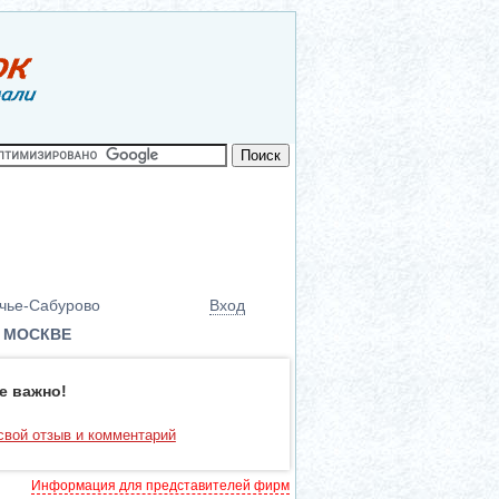
чье-Сабурово
Вход
В МОСКВЕ
е важно!
свой отзыв и комментарий
Информация для представителей фирм