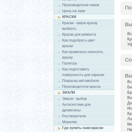
Производители лаков
По
Цены на лаки
КРАСКИ
Краски - какую краску
Вы
выбрать
Вс
Краски для ремонта
Кр
Как подобрать цвет
У
краски
Как правильно наносить
краску
Со
Палитра
Как подготовить
поверхность для окраски
Вы
Покраска автомобиля
Вс
Производители красок
Бе
Бр
ЭИАЛИ
Во
Эмали - выбор
До
Антисептики для
Из
древесины
Кр
Растворители
Ло
Морилка
Ме
Где купить лаки краски
На