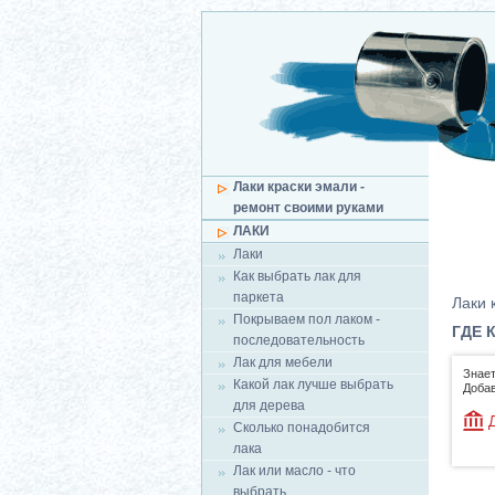
Лаки краски эмали -
ремонт своими руками
ЛАКИ
Лаки
Как выбрать лак для
паркета
Лаки 
Покрываем пол лаком -
ГДЕ 
последовательность
Лак для мебели
Знает
Какой лак лучше выбрать
Добав
для дерева
Сколько понадобится
лака
Лак или масло - что
выбрать