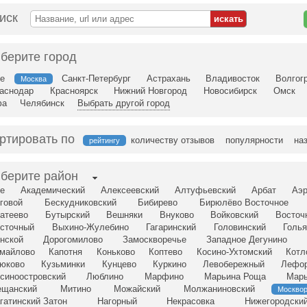
иск
берите город
е
Санкт-Петербург
Астрахань
Владивосток
Волгог
Москва
аснодар
Красноярск
Нижний Новгород
Новосибирск
Омск
фа
Челябинск
Выбрать другой город
ртировать по
количеству отзывов
популярности
на
рейтингу
берите район
е
Академический
Алексеевский
Алтуфьевский
Арбат
Аэр
говой
Бескудниковский
Бибирево
Бирюлёво Восточное
атеево
Бутырский
Вешняки
Внуково
Войковский
Восточ
сточный
Выхино-Жулебино
Гагаринский
Головинский
Голья
нской
Дорогомилово
Замоскворечье
Западное Дегунино
майлово
Капотня
Коньково
Коптево
Косино-Ухтомский
Котл
юково
Кузьминки
Кунцево
Куркино
Левобережный
Лефо
синоостровский
Люблино
Марфино
Марьина Роща
Мар
щанский
Митино
Можайский
Молжаниновский
Москво
гатинский Затон
Нагорный
Некрасовка
Нижегородски