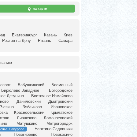
на карте
рад
Екатеринбург
Казань
Киев
Ростов-на-Дону
Рязань
Самара
званию
опорт
Бабушкинский
Басманный
Бирюлёво Западное
Богородское
ное Дегунино
Восточное Измайлово
ново
Даниловский
Дмитровский
Зюзино
Зябликово
Ивановское
овка
Красносельский
Крылатское
ртово
Лианозово
Ломоносовский
ьино
Матушкино
Метрогородок
Нагатино-Садовники
речье-Сабурово
й
Новогиреево
Новокосино