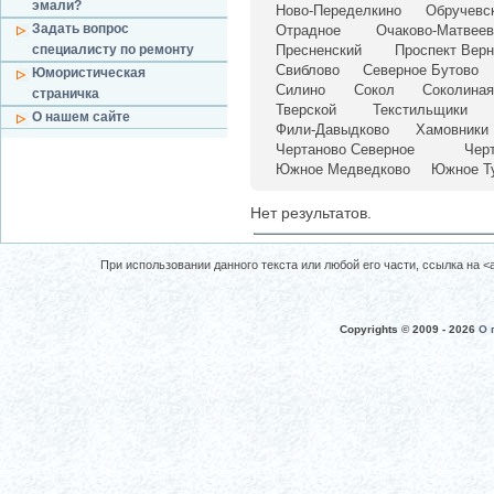
эмали?
Ново-Переделкино
Обручевс
Задать вопрос
Отрадное
Очаково-Матвеев
специалисту по ремонту
Пресненский
Проспект Верн
Свиблово
Северное Бутово
Юмористическая
Силино
Сокол
Соколиная
страничка
Тверской
Текстильщики
О нашем сайте
Фили-Давыдково
Хамовники
Чертаново Северное
Чер
Южное Медведково
Южное Т
Нет результатов.
При использовании данного текста или любой его части, ссылка на <a 
Copyrights © 2009 -
2026
О 