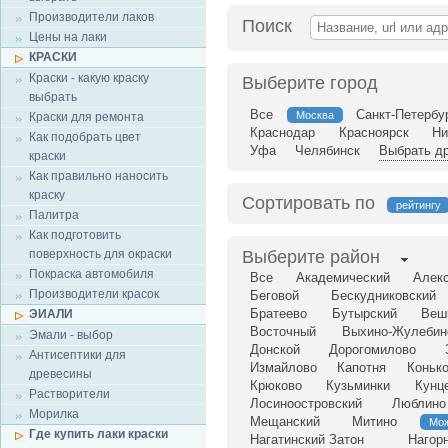
Производители лаков
Поиск
Цены на лаки
КРАСКИ
Краски - какую краску
Выберите город
выбрать
Все
Санкт-Петербу
Москва
Краски для ремонта
Краснодар
Красноярск
Ни
Как подобрать цвет
Уфа
Челябинск
Выбрать др
краски
Как правильно наносить
краску
Сортировать по
рейтингу
Палитра
Как подготовить
поверхность для окраски
Выберите район
Покраска автомобиля
Все
Академический
Алек
Производители красок
Беговой
Бескудниковский
Братеево
Бутырский
Веш
ЭИАЛИ
Восточный
Выхино-Жулебин
Эмали - выбор
Донской
Дорогомилово
Антисептики для
Измайлово
Капотня
Коньк
древесины
Крюково
Кузьминки
Кунц
Растворители
Лосиноостровский
Люблино
Морилка
Мещанский
Митино
Мож
Где купить лаки краски
Нагатинский Затон
Нагор