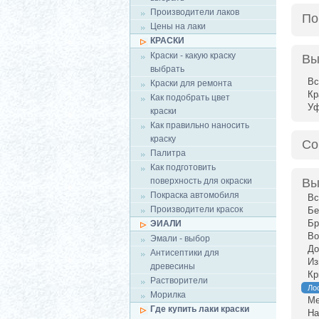
Производители лаков
По
Цены на лаки
КРАСКИ
Краски - какую краску
Вы
выбрать
Вс
Краски для ремонта
Кр
Как подобрать цвет
У
краски
Как правильно наносить
краску
Со
Палитра
Как подготовить
поверхность для окраски
Вы
Покраска автомобиля
Вс
Производители красок
Бе
Бр
ЭИАЛИ
Во
Эмали - выбор
До
Антисептики для
Из
древесины
Кр
Растворители
Ло
Морилка
Ме
Где купить лаки краски
На