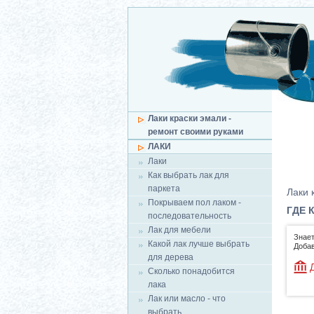
Лаки краски эмали -
ремонт своими руками
ЛАКИ
Лаки
Как выбрать лак для
паркета
Лаки 
Покрываем пол лаком -
ГДЕ 
последовательность
Лак для мебели
Знает
Какой лак лучше выбрать
Добав
для дерева
Сколько понадобится
лака
Лак или масло - что
выбрать