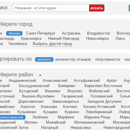
иск
берите город
е
Санкт-Петербург
Астрахань
Владивосток
Волгог
Москва
аснодар
Красноярск
Нижний Новгород
Новосибирск
Омск
фа
Челябинск
Выбрать другой город
ртировать по
количеству отзывов
популярности
на
рейтингу
берите район
е
Академический
Алексеевский
Алтуфьевский
Арбат
Аэр
говой
Бескудниковский
Бибирево
Бирюлёво Восточное
атеево
Бутырский
Вешняки
Внуково
Войковский
Восточ
сточный
Выхино-Жулебино
Гагаринский
Головинский
Голья
нской
Дорогомилово
Замоскворечье
Западное Дегунино
майлово
Капотня
Коньково
Коптево
Косино-Ухтомский
Котл
юково
Кузьминки
Кунцево
Куркино
Левобережный
Лефо
Люблино
Марфино
Марьина Роща
Марь
синоостровский
щанский
Митино
Можайский
Молжаниновский
Москворе
гатинский Затон
Нагорный
Некрасовка
Нижегородски