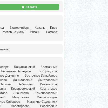
на карте
рад
Екатеринбург
Казань
Киев
Ростов-на-Дону
Рязань
Самара
званию
опорт
Бабушкинский
Басманный
Бирюлёво Западное
Богородское
ное Дегунино
Восточное Измайлово
ново
Даниловский
Дмитровский
Зюзино
Зябликово
Ивановское
овка
Красносельский
Крылатское
ртово
Лианозово
Ломоносовский
ино
Матушкино
Метрогородок
чье-Сабурово
Нагатино-Садовники
й
Новогиреево
Новокосино