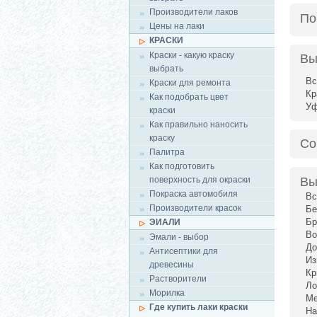
Производители лаков
По
Цены на лаки
КРАСКИ
Краски - какую краску
Вы
выбрать
Вс
Краски для ремонта
Кр
Как подобрать цвет
У
краски
Как правильно наносить
краску
Со
Палитра
Как подготовить
поверхность для окраски
Вы
Покраска автомобиля
Вс
Производители красок
Бе
Бр
ЭИАЛИ
Во
Эмали - выбор
До
Антисептики для
Из
древесины
Кр
Растворители
Ло
Морилка
Ме
Где купить лаки краски
На