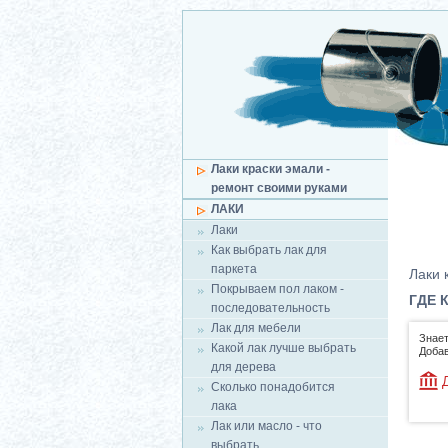
Лаки краски эмали -
ремонт своими руками
ЛАКИ
Лаки
Как выбрать лак для
паркета
Лаки 
Покрываем пол лаком -
ГДЕ 
последовательность
Лак для мебели
Знает
Какой лак лучше выбрать
Добав
для дерева
Сколько понадобится
лака
Лак или масло - что
выбрать