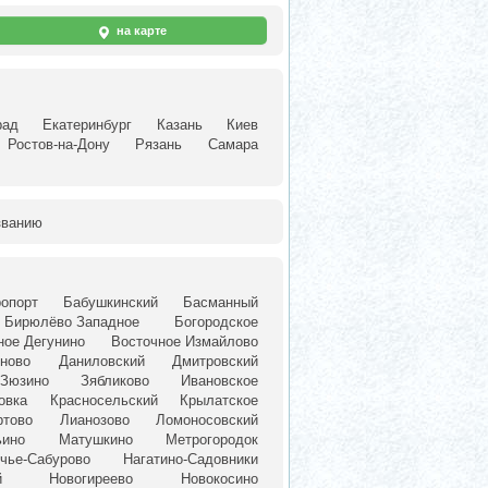
на карте
рад
Екатеринбург
Казань
Киев
Ростов-на-Дону
Рязань
Самара
званию
опорт
Бабушкинский
Басманный
Бирюлёво Западное
Богородское
ное Дегунино
Восточное Измайлово
ново
Даниловский
Дмитровский
Зюзино
Зябликово
Ивановское
овка
Красносельский
Крылатское
ртово
Лианозово
Ломоносовский
ьино
Матушкино
Метрогородок
чье-Сабурово
Нагатино-Садовники
й
Новогиреево
Новокосино