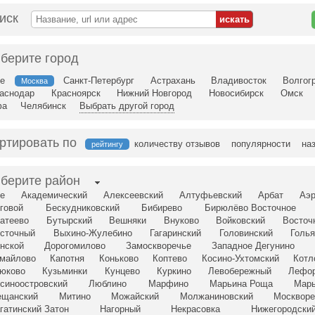
иск
берите город
е
Санкт-Петербург
Астрахань
Владивосток
Волгог
Москва
аснодар
Красноярск
Нижний Новгород
Новосибирск
Омск
фа
Челябинск
Выбрать другой город
ртировать по
количеству отзывов
популярности
на
рейтингу
берите район
е
Академический
Алексеевский
Алтуфьевский
Арбат
Аэр
говой
Бескудниковский
Бибирево
Бирюлёво Восточное
атеево
Бутырский
Вешняки
Внуково
Войковский
Восточ
сточный
Выхино-Жулебино
Гагаринский
Головинский
Голья
нской
Дорогомилово
Замоскворечье
Западное Дегунино
майлово
Капотня
Коньково
Коптево
Косино-Ухтомский
Котл
юково
Кузьминки
Кунцево
Куркино
Левобережный
Лефо
синоостровский
Люблино
Марфино
Марьина Роща
Мар
щанский
Митино
Можайский
Молжаниновский
Москворе
гатинский Затон
Нагорный
Некрасовка
Нижегородски