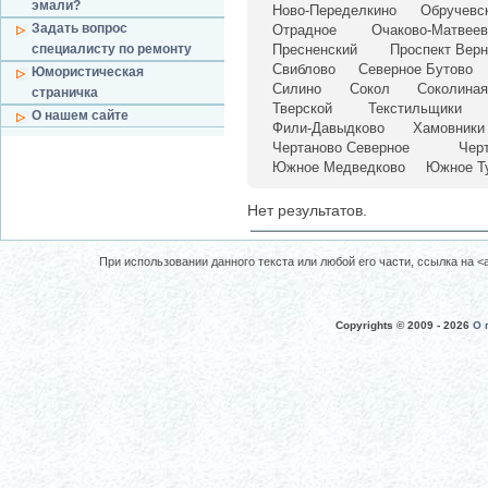
эмали?
Ново-Переделкино
Обручевс
Задать вопрос
Отрадное
Очаково-Матвеев
специалисту по ремонту
Пресненский
Проспект Верн
Свиблово
Северное Бутово
Юмористическая
Силино
Сокол
Соколиная
страничка
Тверской
Текстильщики
О нашем сайте
Фили-Давыдково
Хамовники
Чертаново Северное
Чер
Южное Медведково
Южное Т
Нет результатов.
При использовании данного текста или любой его части, ссылка на <a 
Copyrights © 2009 -
2026
О 