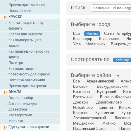
Производители лаков
Поиск
Цены на лаки
КРАСКИ
Краски - какую краску
Выберите город
выбрать
Все
Санкт-Петербу
Москва
Краски для ремонта
Краснодар
Красноярск
Ни
Как подобрать цвет
Уфа
Челябинск
Выбрать др
краски
Как правильно наносить
краску
Сортировать по
рейтингу
Палитра
Как подготовить
поверхность для окраски
Выберите район
Покраска автомобиля
Все
Академический
Алек
Производители красок
Беговой
Бескудниковский
Братеево
Бутырский
Веш
ЭИАЛИ
Восточный
Выхино-Жулебин
Эмали - выбор
Донской
Дорогомилово
Антисептики для
Измайлово
Капотня
Коньк
древесины
Крюково
Кузьминки
Кунц
Растворители
Лосиноостровский
Люблино
Морилка
Мещанский
Митино
Мож
Где купить лаки краски
Нагатинский Затон
Нагор