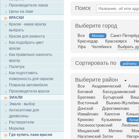
Производители лаков
Поиск
Цены на лаки
КРАСКИ
Краски - какую краску
Выберите город
выбрать
Все
Санкт-Петербу
Москва
Краски для ремонта
Краснодар
Красноярск
Ни
Как подобрать цвет
Уфа
Челябинск
Выбрать др
краски
Как правильно наносить
краску
Сортировать по
рейтингу
Палитра
Как подготовить
поверхность для окраски
Выберите район
Покраска автомобиля
Все
Академический
Алек
Производители красок
Беговой
Бескудниковский
Братеево
Бутырский
Веш
ЭИАЛИ
Восточный
Выхино-Жулебин
Эмали - выбор
Донской
Дорогомилово
Антисептики для
Измайлово
Капотня
Коньк
древесины
Крюково
Кузьминки
Кунце
Растворители
Лосиноостровский
Люблино
Морилка
Мещанский
Митино
Мож
Где купить лаки краски
Нагатинский Затон
Нагор