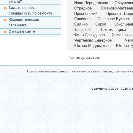
эмали?
Ново-Переделкино
Обручевс
Задать вопрос
Отрадное
Очаково-Матвеев
специалисту по ремонту
Пресненский
Проспект Верн
Свиблово
Северное Бутово
Юмористическая
Силино
Сокол
Соколиная
страничка
Тверской
Текстильщики
О нашем сайте
Фили-Давыдково
Хамовники
Чертаново Северное
Чер
Южное Медведково
Южное Т
Нет результатов.
При использовании данного текста или любой его части, ссылка на <a 
Copyrights © 2009 -
2026
О 