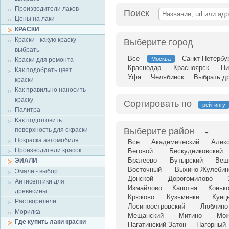
Производители лаков
Поиск
Цены на лаки
КРАСКИ
Краски - какую краску
Выберите город
выбрать
Все
Санкт-Петербу
Москва
Краски для ремонта
Краснодар
Красноярск
Ни
Как подобрать цвет
Уфа
Челябинск
Выбрать др
краски
Как правильно наносить
краску
Сортировать по
рейтингу
Палитра
Как подготовить
поверхность для окраски
Выберите район
Покраска автомобиля
Все
Академический
Алек
Производители красок
Беговой
Бескудниковский
Братеево
Бутырский
Веш
ЭИАЛИ
Восточный
Выхино-Жулебин
Эмали - выбор
Донской
Дорогомилово
Антисептики для
Измайлово
Капотня
Коньк
древесины
Крюково
Кузьминки
Кунц
Растворители
Лосиноостровский
Люблино
Морилка
Мещанский
Митино
Мож
Где купить лаки краски
Нагатинский Затон
Нагорный