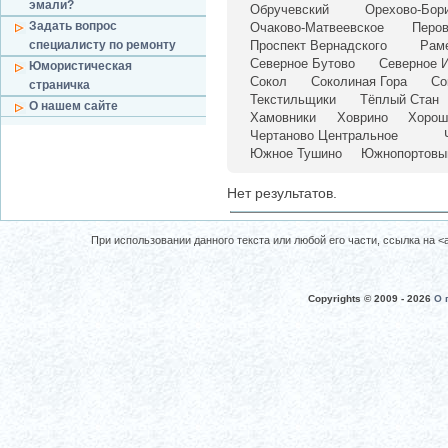
эмали?
Обручевский
Орехово-Бор
Задать вопрос
Очаково-Матвеевское
Перо
специалисту по ремонту
Проспект Вернадского
Рам
Северное Бутово
Северное 
Юмористическая
Сокол
Соколиная Гора
Со
страничка
Текстильщики
Тёплый Стан
О нашем сайте
Хамовники
Ховрино
Хорош
Чертаново Центральное
Южное Тушино
Южнопортовы
Нет результатов.
При использовании данного текста или любой его части, ссылка на <a 
Copyrights © 2009 -
2026
О 