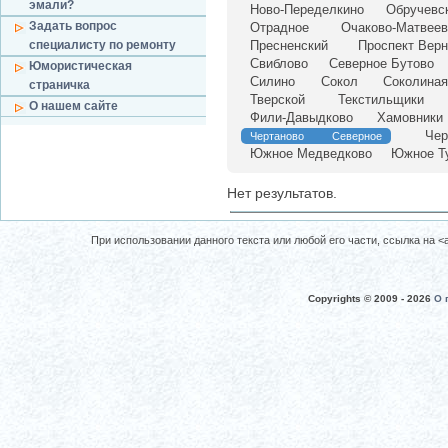
эмали?
Ново-Переделкино
Обручевс
Задать вопрос
Отрадное
Очаково-Матвеев
специалисту по ремонту
Пресненский
Проспект Верн
Свиблово
Северное Бутово
Юмористическая
Силино
Сокол
Соколиная
страничка
Тверской
Текстильщики
О нашем сайте
Фили-Давыдково
Хамовники
Чер
Чертаново Северное
Южное Медведково
Южное Т
Нет результатов.
При использовании данного текста или любой его части, ссылка на <a 
Copyrights © 2009 -
2026
О 