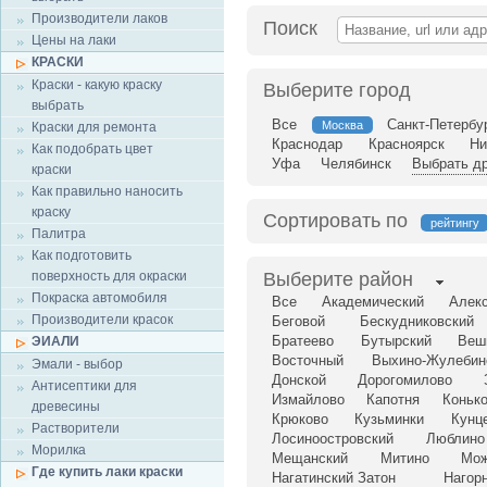
Производители лаков
Поиск
Цены на лаки
КРАСКИ
Краски - какую краску
Выберите город
выбрать
Все
Санкт-Петербу
Москва
Краски для ремонта
Краснодар
Красноярск
Ни
Как подобрать цвет
Уфа
Челябинск
Выбрать др
краски
Как правильно наносить
краску
Сортировать по
рейтингу
Палитра
Как подготовить
поверхность для окраски
Выберите район
Покраска автомобиля
Все
Академический
Алек
Производители красок
Беговой
Бескудниковский
Братеево
Бутырский
Веш
ЭИАЛИ
Восточный
Выхино-Жулебин
Эмали - выбор
Донской
Дорогомилово
Антисептики для
Измайлово
Капотня
Коньк
древесины
Крюково
Кузьминки
Кунц
Растворители
Лосиноостровский
Люблино
Морилка
Мещанский
Митино
Мож
Где купить лаки краски
Нагатинский Затон
Нагор