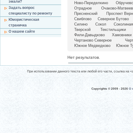
эмали?
Ново-Переделкино
Обручевс
Задать вопрос
Отрадное
Очаково-Матвеев
специалисту по ремонту
Пресненский
Проспект Верн
Свиблово
Северное Бутово
Юмористическая
Силино
Сокол
Соколиная
страничка
Тверской
Текстильщики
О нашем сайте
Фили-Давыдково
Хамовники
Чертаново Северное
Чер
Южное Медведково
Южное Т
Нет результатов.
При использовании данного текста или любой его части, ссылка на <a 
Copyrights © 2009 -
2026
О 