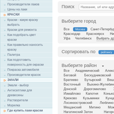
Производители лаков
Поиск
Цены на лаки
КРАСКИ
Краски - какую краску
Выберите город
выбрать
Все
Санкт-Петербу
Москва
Краски для ремонта
Краснодар
Красноярск
Ни
Как подобрать цвет
Уфа
Челябинск
Выбрать др
краски
Как правильно наносить
краску
Сортировать по
рейтингу
Палитра
Как подготовить
поверхность для окраски
Выберите район
Покраска автомобиля
Все
Академический
Алек
Производители красок
Беговой
Бескудниковский
Братеево
Бутырский
Веш
ЭИАЛИ
Восточный
Выхино-Жулебин
Эмали - выбор
Донской
Дорогомилово
Антисептики для
Измайлово
Капотня
Коньк
древесины
Крюково
Кузьминки
Кунц
Растворители
Лосиноостровский
Люблино
Морилка
Мещанский
Митино
Мож
Где купить лаки краски
Нагатинский Затон
Нагор