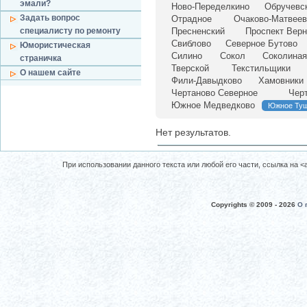
эмали?
Ново-Переделкино
Обручевс
Задать вопрос
Отрадное
Очаково-Матвеев
специалисту по ремонту
Пресненский
Проспект Верн
Свиблово
Северное Бутово
Юмористическая
Силино
Сокол
Соколиная
страничка
Тверской
Текстильщики
О нашем сайте
Фили-Давыдково
Хамовники
Чертаново Северное
Чер
Южное Медведково
Южное Ту
Нет результатов.
При использовании данного текста или любой его части, ссылка на <a 
Copyrights © 2009 -
2026
О 