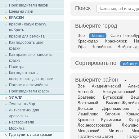
Производители лаков
Поиск
Цены на лаки
КРАСКИ
Краски - какую краску
Выберите город
выбрать
Все
Санкт-Петербу
Москва
Краски для ремонта
Краснодар
Красноярск
Ни
Как подобрать цвет
Уфа
Челябинск
Выбрать др
краски
Как правильно наносить
краску
Сортировать по
рейтингу
Палитра
Как подготовить
поверхность для окраски
Выберите район
Покраска автомобиля
Все
Академический
Алек
Производители красок
Беговой
Бескудниковский
Братеево
Бутырский
Веш
ЭИАЛИ
Восточный
Выхино-Жулебин
Эмали - выбор
Донской
Дорогомилово
Антисептики для
Измайлово
Капотня
Коньк
древесины
Крюково
Кузьминки
Кунц
Растворители
Лосиноостровский
Люблино
Морилка
Мещанский
Митино
Мож
Где купить лаки краски
Нагатинский Затон
Нагор